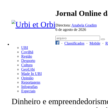
Jornal Online 
Directora:
Anabela Gradim
6 de agosto de 2026
·
Classificados
·
Mobile
·
R
UBI
Covilhã
Região
Desporto
Cultura
GeoUrbi
Made In UBI
Opinião
Reportagens
Infografias
Especiais
Dinheiro e empreendedorism