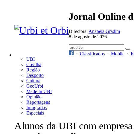
Jornal Online 
Directora:
Anabela Gradim
8 de agosto de 2026
·
Classificados
·
Mobile
·
R
UBI
Covilhã
Região
Desporto
Cultura
GeoUrbi
Made In UBI
Opinião
Reportagens
Infografias
Especiais
Alunos da UBI com empresa