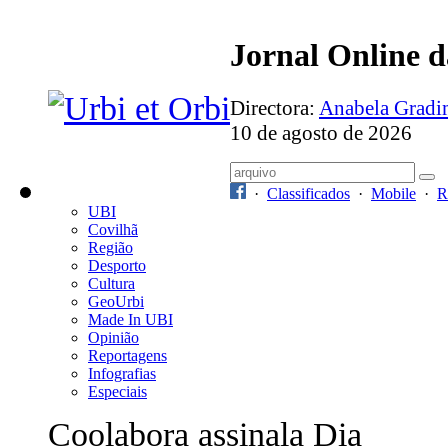
Jornal Online 
Directora:
Anabela Grad
10 de agosto de 2026
·
Classificados
·
Mobile
·
R
UBI
Covilhã
Região
Desporto
Cultura
GeoUrbi
Made In UBI
Opinião
Reportagens
Infografias
Especiais
Coolabora assinala Dia