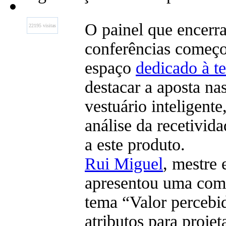
O painel que encerra
22195 visitas
conferências começ
espaço
dedicado à t
destacar a aposta n
vestuário inteligente
análise da recetivi
a este produto.
Rui Miguel
, mestre
apresentou uma com
tema “Valor percebi
atributos para projet