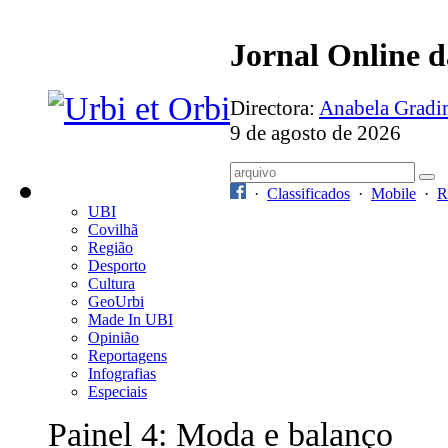
Jornal Online 
Directora:
Anabela Grad
9 de agosto de 2026
·
Classificados
·
Mobile
·
R
UBI
Covilhã
Região
Desporto
Cultura
GeoUrbi
Made In UBI
Opinião
Reportagens
Infografias
Especiais
Painel 4: Moda e balanço