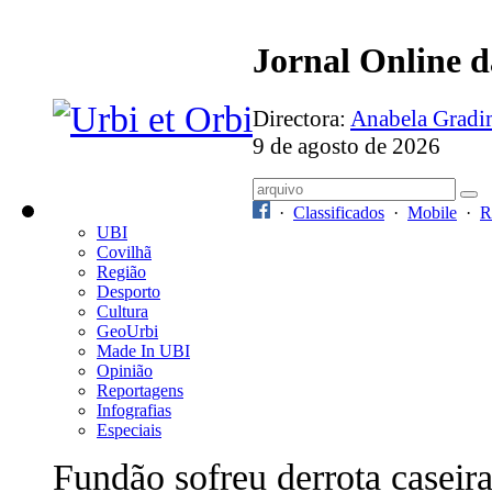
Jornal Online 
Directora:
Anabela Grad
9 de agosto de 2026
·
Classificados
·
Mobile
·
R
UBI
Covilhã
Região
Desporto
Cultura
GeoUrbi
Made In UBI
Opinião
Reportagens
Infografias
Especiais
Fundão sofreu derrota caseir