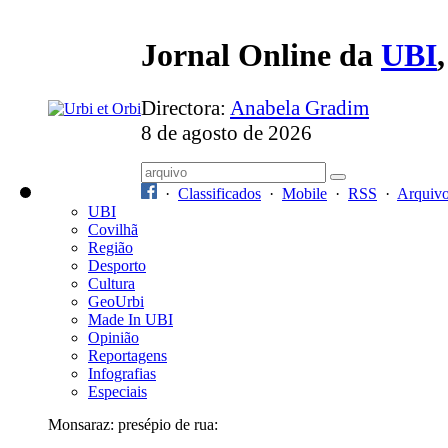
Jornal Online da
UBI
Directora:
Anabela Gradim
8 de agosto de 2026
·
Classificados
·
Mobile
·
RSS
·
Arquiv
UBI
Covilhã
Região
Desporto
Cultura
GeoUrbi
Made In UBI
Opinião
Reportagens
Infografias
Especiais
Monsaraz: presépio de rua: