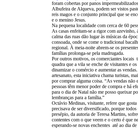
foram cobertas por panos impermeabilizado
Albufeira de Alqueva, podem ser vistos past
reis magos e o conjunto principal que se enc
e o menino Jesus.
Na pequena localidade com cerca de 60 pess
As casas enfeitam-se a rigor com azevinho, ár
calma das ruas dão lugar às músicas da época
consoada, onde se come o tradicional bacalha
regional. À meia-noite abrem-se os presente
famílias prolonga-se pela madrugada.
Por outros motivos, os comerciantes locais
quadra que a vila se enche de visitantes e 
dinamizar o comércio e aumentar as vendas
artesanato, esta iniciativa chama turistas, m
por comprar alguma coisa. “As vendas não e
pessoas têm menor poder de compra e há efe
para o dia de Natal não me posso queixar p
lembranças para a família.”
Octávio Medinas, visitante, refere que gost
precisava de ser diversificado, porque tod
presépio, da autoria de Teresa Martins, sofr
contentes com o que veem e o certo é que n
esperando-se novas enchentes até ao dia de 