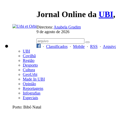
Jornal Online da
UBI
Directora:
Anabela Gradim
9 de agosto de 2026
·
Classificados
·
Mobile
·
RSS
·
Arquiv
UBI
Covilhã
Região
Desporto
Cultura
GeoUrbi
Made In UBI
Opinião
Reportagens
Infografias
Especiais
Porto: Bibó Natal