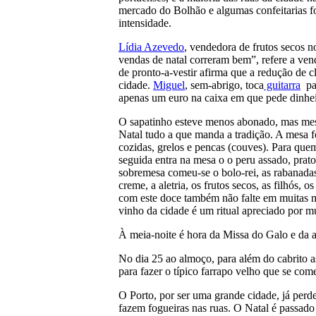
mercado do Bolhão e algumas confeitarias for
intensidade.
Lídia Azevedo
, vendedora de frutos secos no
vendas de natal correram bem”, refere a ven
de pronto-a-vestir afirma que a redução de cli
cidade.
Miguel
, sem-abrigo, toca
guitarra
par
apenas um euro na caixa em que pede dinhei
O sapatinho esteve menos abonado, mas mes
Natal tudo a que manda a tradição. A mesa 
cozidas, grelos e pencas (couves). Para qu
seguida entra na mesa o o peru assado, prat
sobremesa comeu-se o bolo-rei, as rabanadas,
creme, a aletria, os frutos secos, as filhós,
com este doce também não falte em muitas me
vinho da cidade é um ritual apreciado por mu
À meia-noite é hora da Missa do Galo e da a
No dia 25 ao almoço, para além do cabrito as
para fazer o típico farrapo velho que se com
O Porto, por ser uma grande cidade, já perde
fazem fogueiras nas ruas. O Natal é passado 