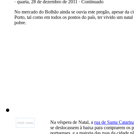
· quarta, 28 de dezembro de 2011 · Continuado
No mercado do Bolhão ainda se ouvia este pregão, apesar da c
Porto, tal como em todos os pontos do país, ter vivido um natal
pobre.
Na véspera de Natal, a
rua de Santa Catarin
22181 visitas
se deslocassem à baixa para comprarem os pr
portuenses, e a maioria das ruas da cidade n