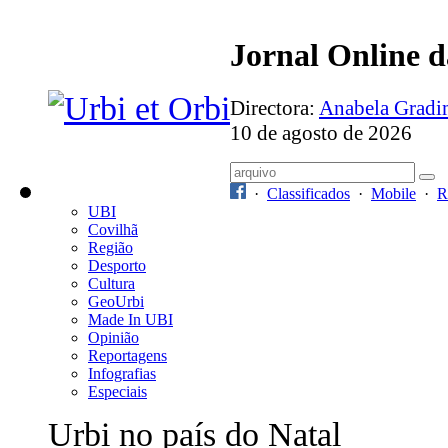
Jornal Online 
Directora:
Anabela Grad
10 de agosto de 2026
·
Classificados
·
Mobile
·
R
UBI
Covilhã
Região
Desporto
Cultura
GeoUrbi
Made In UBI
Opinião
Reportagens
Infografias
Especiais
Urbi no país do Natal