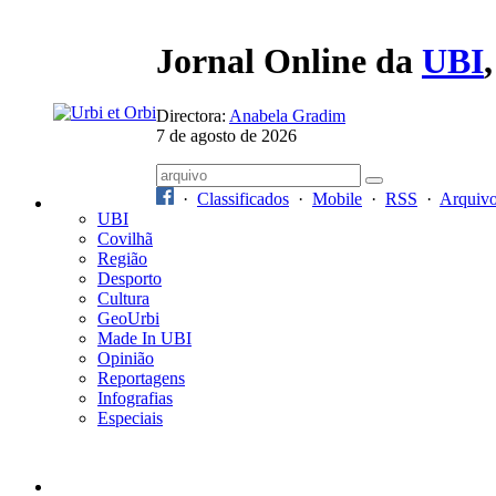
Jornal Online da
UBI
Directora:
Anabela Gradim
7 de agosto de 2026
·
Classificados
·
Mobile
·
RSS
·
Arquiv
UBI
Covilhã
Região
Desporto
Cultura
GeoUrbi
Made In UBI
Opinião
Reportagens
Infografias
Especiais