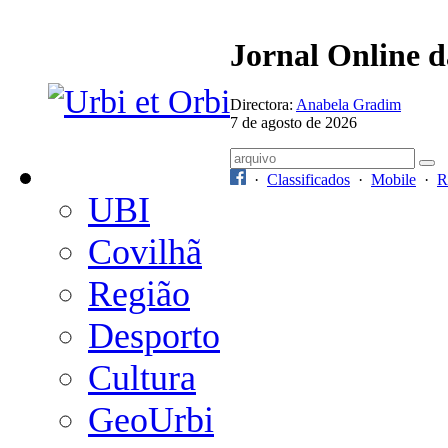
Jornal Online 
Directora:
Anabela Gradim
7 de agosto de 2026
·
Classificados
·
Mobile
·
R
UBI
Covilhã
Região
Desporto
Cultura
GeoUrbi