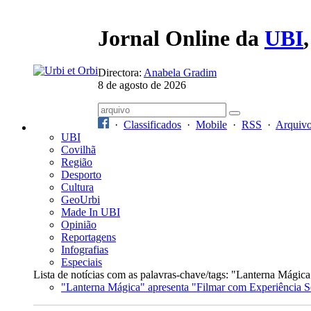
Jornal Online da
UBI
Directora:
Anabela Gradim
8 de agosto de 2026
·
Classificados
·
Mobile
·
RSS
·
Arquiv
UBI
Covilhã
Região
Desporto
Cultura
GeoUrbi
Made In UBI
Opinião
Reportagens
Infografias
Especiais
Lista de notícias com as palavras-chave/tags: "Lanterna Mágica
"Lanterna Mágica" apresenta "Filmar com Experiência S