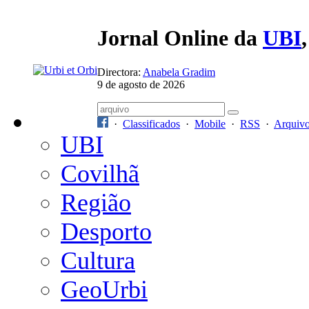
Jornal Online da
UBI
Directora:
Anabela Gradim
9 de agosto de 2026
·
Classificados
·
Mobile
·
RSS
·
Arquiv
UBI
Covilhã
Região
Desporto
Cultura
GeoUrbi