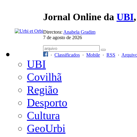
Jornal Online da
UBI
Directora:
Anabela Gradim
7 de agosto de 2026
·
Classificados
·
Mobile
·
RSS
·
Arquiv
UBI
Covilhã
Região
Desporto
Cultura
GeoUrbi