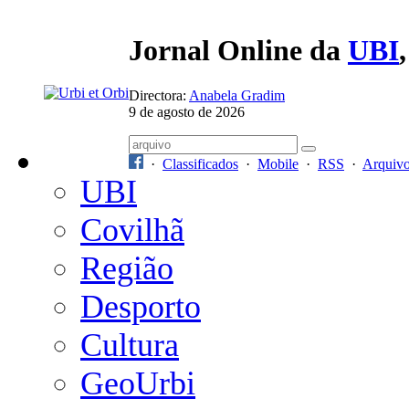
Jornal Online da
UBI
Directora:
Anabela Gradim
9 de agosto de 2026
·
Classificados
·
Mobile
·
RSS
·
Arquiv
UBI
Covilhã
Região
Desporto
Cultura
GeoUrbi