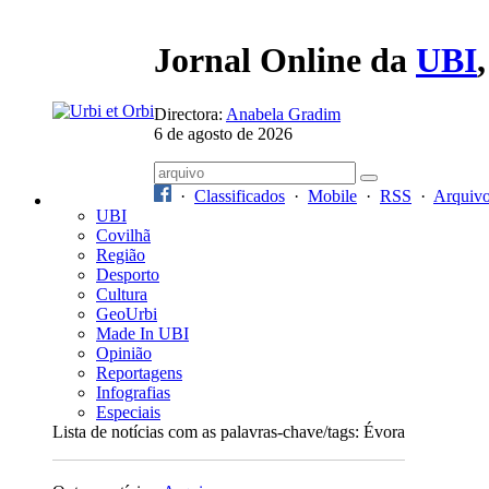
Jornal Online da
UBI
Directora:
Anabela Gradim
6 de agosto de 2026
·
Classificados
·
Mobile
·
RSS
·
Arquiv
UBI
Covilhã
Região
Desporto
Cultura
GeoUrbi
Made In UBI
Opinião
Reportagens
Infografias
Especiais
Lista de notícias com as palavras-chave/tags: Évora