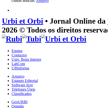
Outras notícias:
Arquivo
Urbi et Orbi
• Jornal Online da
2026 © Todos os direitos reserva
Equipa
Contactos
Univ. Beira Interior
LabCom
UBInforma
Arquivo
Estatuto Editorial
Software livre
Telefones Úteis
Classificados
GeoURBI
Opinião