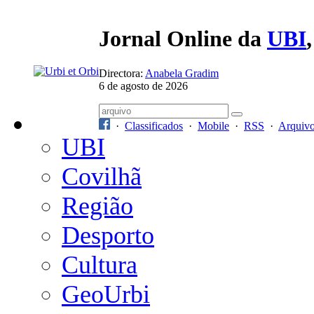
Jornal Online da
UBI
Directora:
Anabela Gradim
6 de agosto de 2026
·
Classificados
·
Mobile
·
RSS
·
Arquiv
UBI
Covilhã
Região
Desporto
Cultura
GeoUrbi