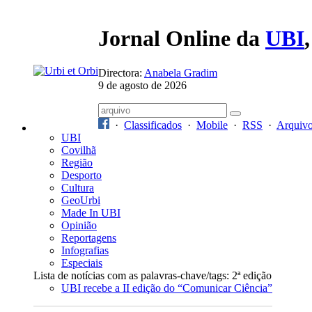
Jornal Online da
UBI
Directora:
Anabela Gradim
9 de agosto de 2026
·
Classificados
·
Mobile
·
RSS
·
Arquiv
UBI
Covilhã
Região
Desporto
Cultura
GeoUrbi
Made In UBI
Opinião
Reportagens
Infografias
Especiais
Lista de notícias com as palavras-chave/tags: 2ª edição
UBI recebe a II edição do “Comunicar Ciência”