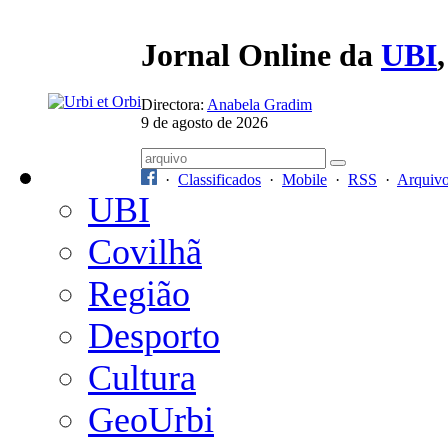
Jornal Online da
UBI
Directora:
Anabela Gradim
9 de agosto de 2026
·
Classificados
·
Mobile
·
RSS
·
Arquiv
UBI
Covilhã
Região
Desporto
Cultura
GeoUrbi