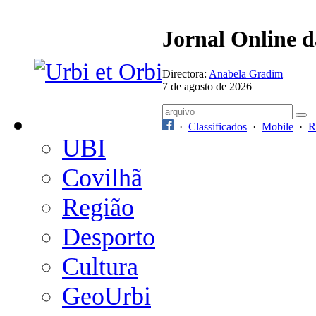
Jornal Online 
Directora:
Anabela Gradim
7 de agosto de 2026
·
Classificados
·
Mobile
·
R
UBI
Covilhã
Região
Desporto
Cultura
GeoUrbi