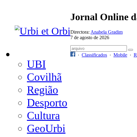
Jornal Online 
Directora:
Anabela Gradim
7 de agosto de 2026
·
Classificados
·
Mobile
·
R
UBI
Covilhã
Região
Desporto
Cultura
GeoUrbi