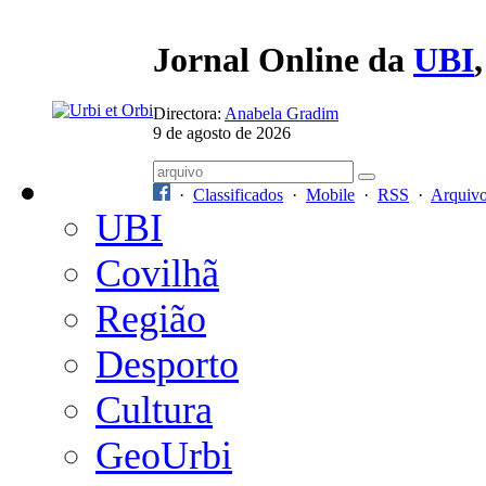
Jornal Online da
UBI
Directora:
Anabela Gradim
9 de agosto de 2026
·
Classificados
·
Mobile
·
RSS
·
Arquiv
UBI
Covilhã
Região
Desporto
Cultura
GeoUrbi