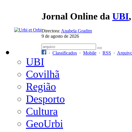
Jornal Online da
UBI
Directora:
Anabela Gradim
9 de agosto de 2026
·
Classificados
·
Mobile
·
RSS
·
Arquiv
UBI
Covilhã
Região
Desporto
Cultura
GeoUrbi