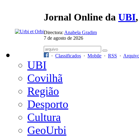
Jornal Online da
UBI
Directora:
Anabela Gradim
7 de agosto de 2026
·
Classificados
·
Mobile
·
RSS
·
Arquiv
UBI
Covilhã
Região
Desporto
Cultura
GeoUrbi