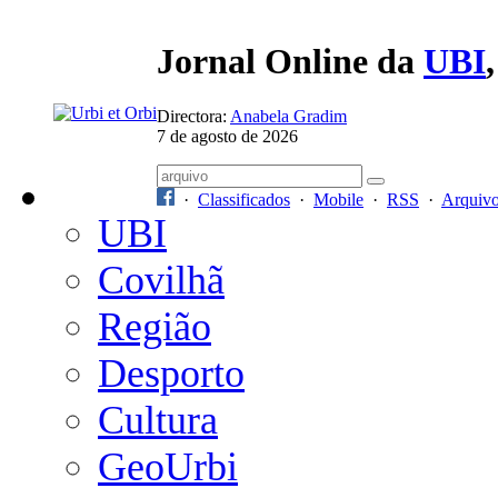
Jornal Online da
UBI
Directora:
Anabela Gradim
7 de agosto de 2026
·
Classificados
·
Mobile
·
RSS
·
Arquiv
UBI
Covilhã
Região
Desporto
Cultura
GeoUrbi