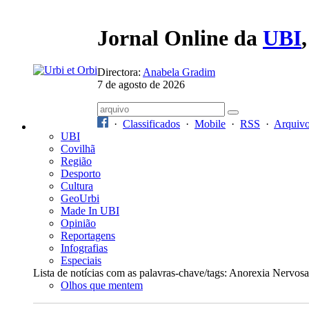
Jornal Online da
UBI
Directora:
Anabela Gradim
7 de agosto de 2026
·
Classificados
·
Mobile
·
RSS
·
Arquiv
UBI
Covilhã
Região
Desporto
Cultura
GeoUrbi
Made In UBI
Opinião
Reportagens
Infografias
Especiais
Lista de notícias com as palavras-chave/tags: Anorexia Nervosa
Olhos que mentem