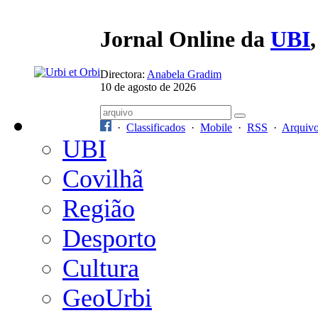
Jornal Online da
UBI
Directora:
Anabela Gradim
10 de agosto de 2026
·
Classificados
·
Mobile
·
RSS
·
Arquiv
UBI
Covilhã
Região
Desporto
Cultura
GeoUrbi