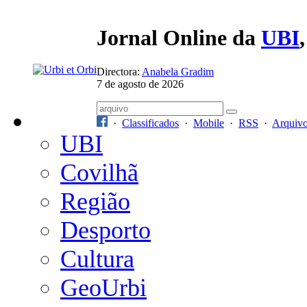
Jornal Online da
UBI
Directora:
Anabela Gradim
7 de agosto de 2026
·
Classificados
·
Mobile
·
RSS
·
Arquiv
UBI
Covilhã
Região
Desporto
Cultura
GeoUrbi