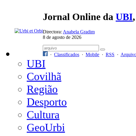
Jornal Online da
UBI
Directora:
Anabela Gradim
8 de agosto de 2026
·
Classificados
·
Mobile
·
RSS
·
Arquiv
UBI
Covilhã
Região
Desporto
Cultura
GeoUrbi