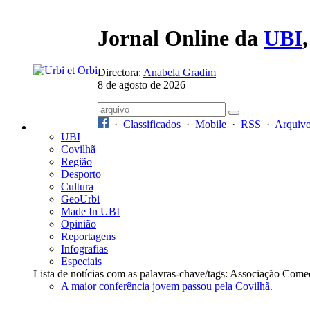
Jornal Online da
UBI
Directora:
Anabela Gradim
8 de agosto de 2026
·
Classificados
·
Mobile
·
RSS
·
Arquiv
UBI
Covilhã
Região
Desporto
Cultura
GeoUrbi
Made In UBI
Opinião
Reportagens
Infografias
Especiais
Lista de notícias com as palavras-chave/tags: Associação Come
A maior conferência jovem passou pela Covilhã.