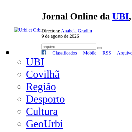
Jornal Online da
UBI
Directora:
Anabela Gradim
9 de agosto de 2026
·
Classificados
·
Mobile
·
RSS
·
Arquiv
UBI
Covilhã
Região
Desporto
Cultura
GeoUrbi