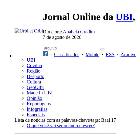
Jornal Online da
UBI
Directora:
Anabela Gradim
7 de agosto de 2026
·
Classificados
·
Mobile
·
RSS
·
Arquiv
UBI
Covilhã
Região
Desporto
Cultura
GeoUrbi
Made In UBI
Opinião
Reportagens
Infografias
Especiais
Lista de notícias com as palavras-chave/tags: Baal 17
O que você vai ser quando crescer?