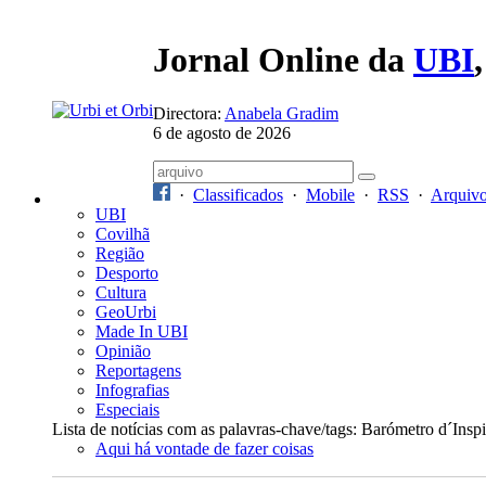
Jornal Online da
UBI
Directora:
Anabela Gradim
6 de agosto de 2026
·
Classificados
·
Mobile
·
RSS
·
Arquiv
UBI
Covilhã
Região
Desporto
Cultura
GeoUrbi
Made In UBI
Opinião
Reportagens
Infografias
Especiais
Lista de notícias com as palavras-chave/tags: Barómetro d´Insp
Aqui há vontade de fazer coisas