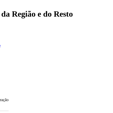
, da Região e do Resto
o
iração