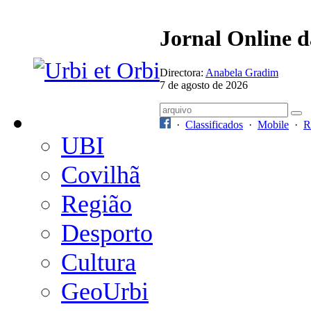
Jornal Online 
Directora:
Anabela Gradim
7 de agosto de 2026
·
Classificados
·
Mobile
·
R
UBI
Covilhã
Região
Desporto
Cultura
GeoUrbi