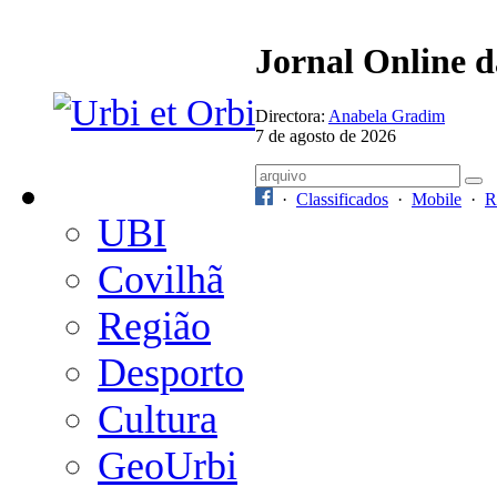
Jornal Online 
Directora:
Anabela Gradim
7 de agosto de 2026
·
Classificados
·
Mobile
·
R
UBI
Covilhã
Região
Desporto
Cultura
GeoUrbi