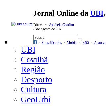
Jornal Online da
UBI
Directora:
Anabela Gradim
8 de agosto de 2026
·
Classificados
·
Mobile
·
RSS
·
Arquiv
UBI
Covilhã
Região
Desporto
Cultura
GeoUrbi