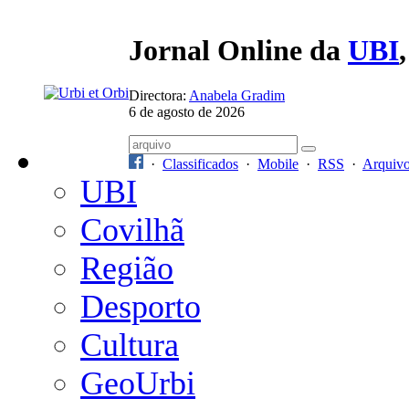
Jornal Online da
UBI
Directora:
Anabela Gradim
6 de agosto de 2026
·
Classificados
·
Mobile
·
RSS
·
Arquiv
UBI
Covilhã
Região
Desporto
Cultura
GeoUrbi