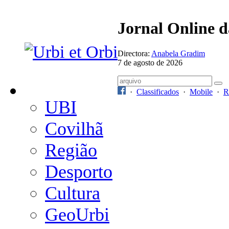
Jornal Online 
Directora:
Anabela Gradim
7 de agosto de 2026
·
Classificados
·
Mobile
·
R
UBI
Covilhã
Região
Desporto
Cultura
GeoUrbi