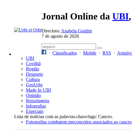
Jornal Online da
UBI
Directora:
Anabela Gradim
7 de agosto de 2026
·
Classificados
·
Mobile
·
RSS
·
Arquiv
UBI
Covilhã
Região
Desporto
Cultura
GeoUrbi
Made In UBI
Opinião
Reportagens
Infografias
Especiais
Lista de notícias com as palavras-chave/tags: Cancro.
Fotografias combatem preconceitos associados ao cancro