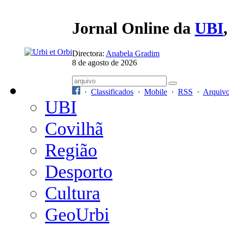
Jornal Online da
UBI
Directora:
Anabela Gradim
8 de agosto de 2026
·
Classificados
·
Mobile
·
RSS
·
Arquiv
UBI
Covilhã
Região
Desporto
Cultura
GeoUrbi