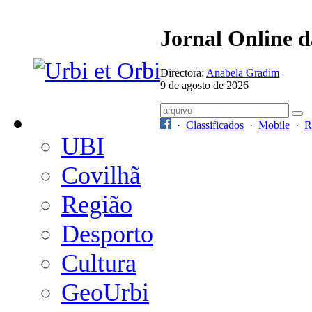
Jornal Online 
Directora:
Anabela Gradim
9 de agosto de 2026
·
Classificados
·
Mobile
·
R
UBI
Covilhã
Região
Desporto
Cultura
GeoUrbi