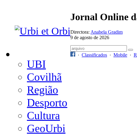
Jornal Online 
Directora:
Anabela Gradim
9 de agosto de 2026
·
Classificados
·
Mobile
·
R
UBI
Covilhã
Região
Desporto
Cultura
GeoUrbi