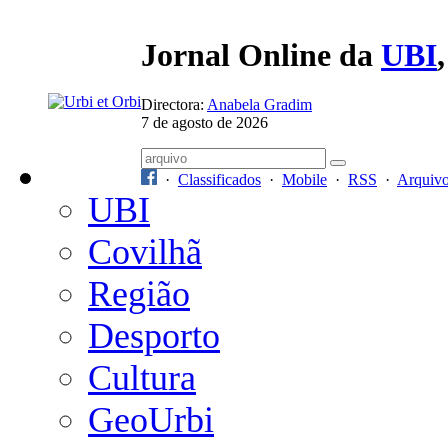
Jornal Online da
UBI
Directora:
Anabela Gradim
7 de agosto de 2026
·
Classificados
·
Mobile
·
RSS
·
Arquiv
UBI
Covilhã
Região
Desporto
Cultura
GeoUrbi