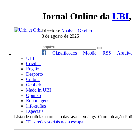
Jornal Online da
UBI
Directora:
Anabela Gradim
8 de agosto de 2026
·
Classificados
·
Mobile
·
RSS
·
Arquiv
UBI
Covilhã
Região
Desporto
Cultura
GeoUrbi
Made In UBI
Opinião
Reportagens
Infografias
Especiais
Lista de notícias com as palavras-chave/tags: Comunicação Polí
"Das redes sociais nada escapa"