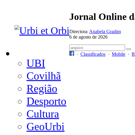
Jornal Online 
Directora:
Anabela Gradim
6 de agosto de 2026
·
Classificados
·
Mobile
·
R
UBI
Covilhã
Região
Desporto
Cultura
GeoUrbi