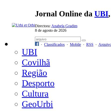
Jornal Online da
UBI
Directora:
Anabela Gradim
8 de agosto de 2026
·
Classificados
·
Mobile
·
RSS
·
Arquiv
UBI
Covilhã
Região
Desporto
Cultura
GeoUrbi