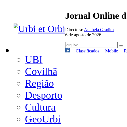
Jornal Online 
Directora:
Anabela Gradim
6 de agosto de 2026
·
Classificados
·
Mobile
·
R
UBI
Covilhã
Região
Desporto
Cultura
GeoUrbi