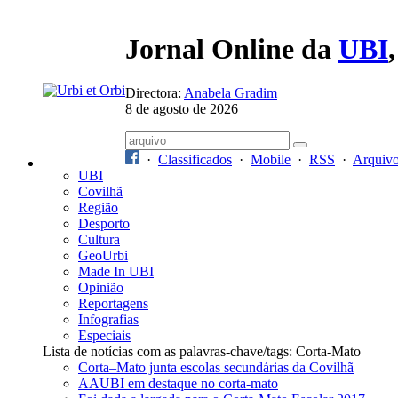
Jornal Online da
UBI
Directora:
Anabela Gradim
8 de agosto de 2026
·
Classificados
·
Mobile
·
RSS
·
Arquiv
UBI
Covilhã
Região
Desporto
Cultura
GeoUrbi
Made In UBI
Opinião
Reportagens
Infografias
Especiais
Lista de notícias com as palavras-chave/tags: Corta-Mato
Corta–Mato junta escolas secundárias da Covilhã
AAUBI em destaque no corta-mato