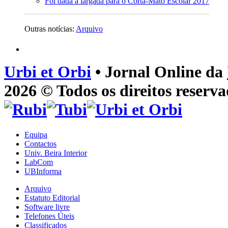
Foi dada a largada para o Corta-Mato Escolar 2017
Outras notícias:
Arquivo
Urbi et Orbi
• Jornal Online da
2026 © Todos os direitos reserva
Equipa
Contactos
Univ. Beira Interior
LabCom
UBInforma
Arquivo
Estatuto Editorial
Software livre
Telefones Úteis
Classificados