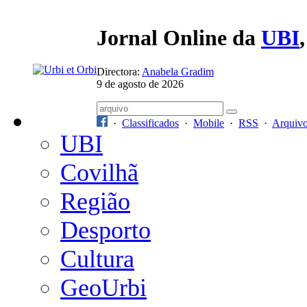
Jornal Online da
UBI
Directora:
Anabela Gradim
9 de agosto de 2026
·
Classificados
·
Mobile
·
RSS
·
Arquiv
UBI
Covilhã
Região
Desporto
Cultura
GeoUrbi