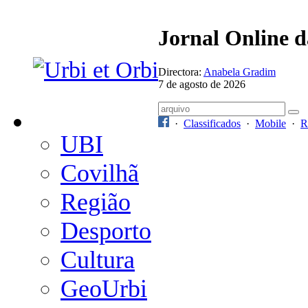
Jornal Online 
Directora:
Anabela Gradim
7 de agosto de 2026
·
Classificados
·
Mobile
·
R
UBI
Covilhã
Região
Desporto
Cultura
GeoUrbi