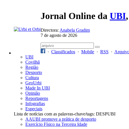
Jornal Online da
UBI
Directora:
Anabela Gradim
7 de agosto de 2026
·
Classificados
·
Mobile
·
RSS
·
Arquiv
UBI
Covilhã
Região
Desporto
Cultura
GeoUrbi
Made In UBI
Opinião
Reportagens
Infografias
Especiais
Lista de notícias com as palavras-chave/tags: DESPUBI
AAUBI promove a prática de desporto
Exercício Físico na Terceira Idade