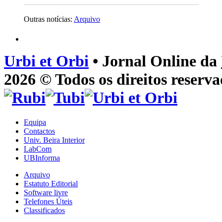
Outras notícias:
Arquivo
Urbi et Orbi
• Jornal Online da
2026 © Todos os direitos reserva
Equipa
Contactos
Univ. Beira Interior
LabCom
UBInforma
Arquivo
Estatuto Editorial
Software livre
Telefones Úteis
Classificados